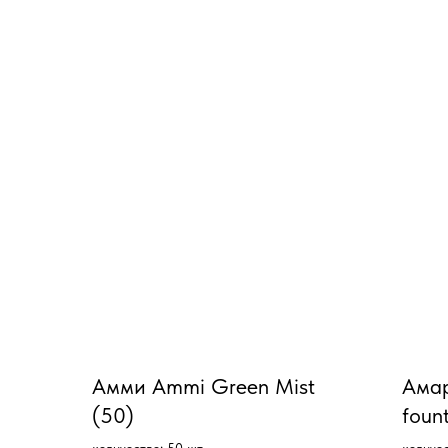
Амми Ammi Green Mist
Амар
(50)
foun