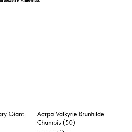
ля людей и животных.
ary Giant
Астра Valkyrie Brunhilde
Chamois (50)