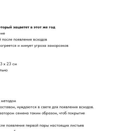
торый зацветет в этот же год
рме
ей после появления всходов
огреется и минует угроза заморозков
3 х 23 см
льно
 методом
оставом, нуждаются в свете для появления всходов.
затором семена таким образом, чтоб покрытие
сле появления первой пары настоящих листьев