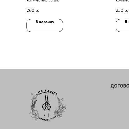
количество: 50 шт.
количес
280
р.
250
р.
В корзину
В 
ДОГОВО