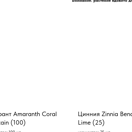
Внимание: растение ядовито д
ант Amaranth Coral
Цинния Zinnia Ben
tain (100)
Lime (25)