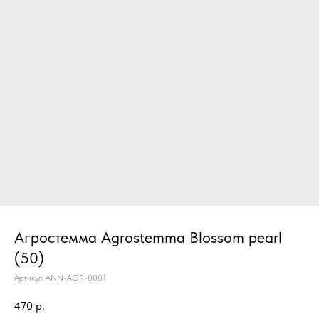
Агростемма Agrostemma Blossom pearl
(50)
Артикул:
ANN-AGR-0001
470
р.