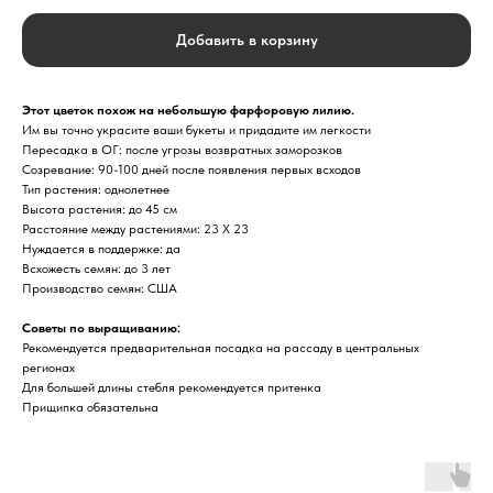
Добавить в корзину
Этот цветок похож на небольшую фарфоровую лилию.
Им вы точно украсите ваши букеты и придадите им легкости
Пересадка в ОГ: после угрозы возвратных заморозков
Созревание: 90-100 дней после появления первых всходов
Тип растения: однолетнее
Высота растения: до 45 см
Расстояние между растениями: 23 Х 23
Нуждается в поддержке: да
Всхожесть семян: до 3 лет
Производство семян: США
Советы по выращиванию:
Рекомендуется предварительная посадка на рассаду в центральных
регионах
Для большей длины стебля рекомендуется притенка
Прищипка обязательна