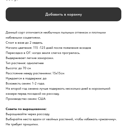
Добавить в корзину
Данный сорт отличается необычным пыльным оттенком и плотными
набивными соцветиями.
Стоит в вазе до 2 недель.
Начало цветения: 115 -125 дней после появления всходов
Пересадка в ОГ: когда земля слегка прогрелась.
Выдерживает легкие заморозки.
Тип растения: однолетнее
Высота: до 70 см
Расстояние между растениями: 15х15см
Нуждается в поддержке: да
Всхожесть семян: 1-2 года.
На второй год семена лучше подержать несколько дней в морозильной
камере перед посадкой на рассаду.
Производство семян: США
Советы по выращиванию:
Выращивайте через рассаду.
Выбирайте места вдали от хвойных растений, чтобы избежать «ржавчину».
Не требует прищипки.