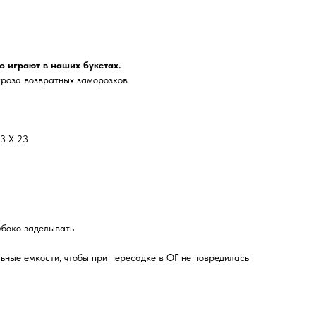
о играют в наших букетах.
гроза возвратных заморозков
3 Х 23
убоко заделывать
ьные емкости, чтобы при пересадке в ОГ не повредилась