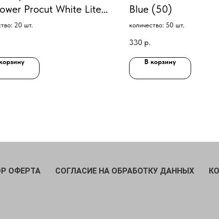
lower Procut White Lite
Blue (50)
20)
тво: 20 шт.
количество: 50 шт.
330
р.
корзину
В корзину
Р ОФЕРТА
СОГЛАСИЕ НА ОБРАБОТКУ ДАННЫХ
К