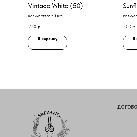
Vintage White (50)
Sunf
F1 (
количество: 50 шт.
количес
230
р.
300
р.
В корзину
В 
ДОГОВО