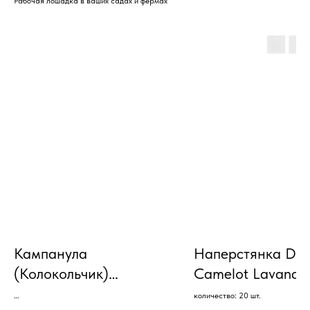
Рабочая лошадка в ваших садах и фермах
Кампанула
Наперстянка Digi
(Колокольчик)
Camelot Lavander
Champion Lavender F1
(20)
количество: 20 шт.