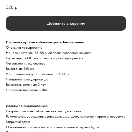
320
р.
Добавить в корзину
Плотные крупные набивные цветы белого цвета.
Очень легко вырастить
Начало цветения: 75-85 дней после появления всходов
Пересадка в ОГ: когда земля хорошо прогрелась
Тип растения: однолетнее
Высота: до 120 см
Расстояние между растениями: 30Х30 см
Нуждается в поддержке: да
Всхожесть семян: до 3 лет
Производство семян: США
Советы по выращиванию:
Неприхотлив и нетребователен к месту и к почве
Рекомендуем выращивать рассадным методом, но можно и прямым посевом в
открытый грунт
Обязательно прищипнуть, как только появится первый бутон