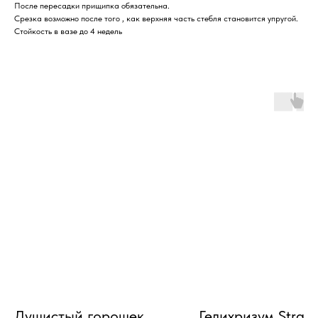
После пересадки прищипка обязательна.
Срезка возможно после того , как верхняя часть стебля становится упругой.
Стойкость в вазе до 4 недель
Душистый горошек
Гелихризум Straw