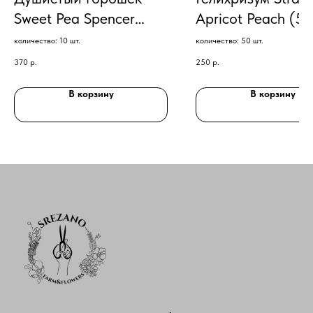
Sweet Pea Spencer
Apricot Peach (50
Cirrus (10)
количество: 10 шт.
количество: 50 шт.
370
р.
250
р.
В корзину
В корзину