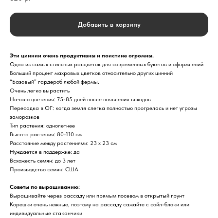
Добавить в корзину
Эти циннии очень продуктивны и поистине огромны.
Одна из самых стильных расцветок для современных букетов и оформлений
Больший процент махровых цветков относительно других цинний
“Базовый” гардероб любой фермы.
Очень легко вырастить
Начало цветения: 75-85 дней после появления всходов
Пересадка в ОГ: когда земля слегка полностью прогрелась и нет угрозы
заморозков
Тип растения: однолетнее
Высота растения: 80-110 см
Расстояние между растениями: 23 х 23 см
Нуждается в поддержке: да
Всхожесть семян: до 3 лет
Производство семян: США
Советы по выращиванию:
Выращивайте через рассаду или прямым посевом в открытый грунт
Корешки очень нежные, поэтому на рассаду сажайте с сойл-блоки или
индивидуальные стаканчики