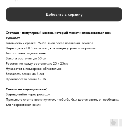
Добавить в корзину
Статица - популярный цветок, который может использоваться как
сухоцвет.
Готовность к срезке: 75-85 дней после появления всходов
Пересадка в ОГ: после того, как минует угроза заморозков
Тип растения: однолетнеев
Высота растения: до 60 см
Расстояние между растениями: 23 х 23см
Нуждается в поддержке: обязательно
Всхожесть семян: до 3 лет
Производство семян: США
Советы по выращиванию:
Выращивайте через рассаду
Присыпьте слегка вермикулитом, чтобы бы был доступ света, он необходим
для прорастания семян