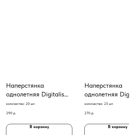
Наперстянка
Наперстянка
однолетняя Digitalis
однолетняя Digita
Camelot Creme F1 (20)
Camelot White F1
количество: 20 шт.
количество: 25 шт.
290
р.
270
р.
В корзину
В корзину