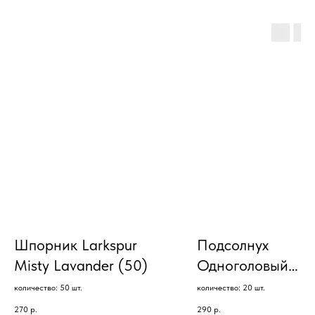
Шпорник Larkspur
Подсолнух
Misty Lavander (50)
Одноголовый
Sunflower Sonja (
количество: 50 шт.
количество: 20 шт.
270
р.
290
р.