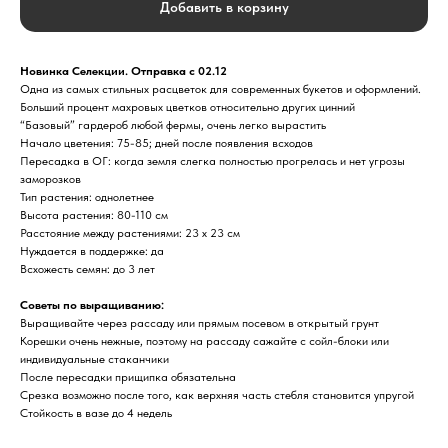
Добавить в корзину
Новинка Селекции. Отправка с 02.12
Одна из самых стильных расцветок для современных букетов и оформлений.
Больший процент махровых цветков относительно других цинний
“Базовый” гардероб любой фермы, очень легко вырастить
Начало цветения: 75-85; дней после появления всходов
Пересадка в ОГ: когда земля слегка полностью прогрелась и нет угрозы
заморозков
Тип растения: однолетнее
Высота растения: 80-110 см
Расстояние между растениями: 23 х 23 см
Нуждается в поддержке: да
Всхожесть семян: до 3 лет
Советы по выращиванию:
Выращивайте через рассаду или прямым посевом в открытый грунт
Корешки очень нежные, поэтому на рассаду сажайте с сойл-блоки или
индивидуальные стаканчики
После пересадки прищипка обязательна
Срезка возможно после того, как верхняя часть стебля становится упругой
Стойкость в вазе до 4 недель