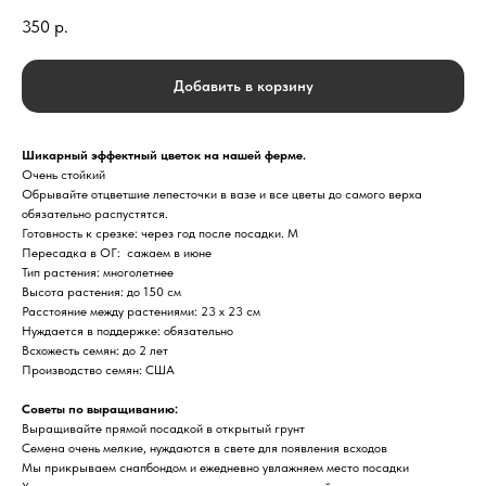
350
р.
Добавить в корзину
Шикарный эффектный цветок на нашей ферме.
Очень стойкий
Обрывайте отцветшие лепесточки в вазе и все цветы до самого верха
обязательно распустятся.
Готовность к срезке: через год после посадки. М
Пересадка в ОГ: сажаем в июне
Тип растения: многолетнее
Высота растения: до 150 см
Расстояние между растениями: 23 х 23 см
Нуждается в поддержке: обязательно
Всхожесть семян: до 2 лет
Производство семян: США
Советы по выращиванию:
Выращивайте прямой посадкой в открытый грунт
Семена очень мелкие, нуждаются в свете для появления всходов
Мы прикрываем снапбондом и ежедневно увлажняем место посадки