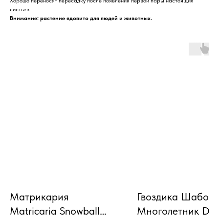
Хорошо переносят пересадку после появления первой пары настоящих
листьев
Внимание: растение ядовито для людей и животных.
Матрикария
Гвоздика Шабо
Matricaria Snowball
Многолетник Dia